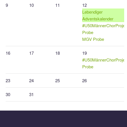
9
10
11
12
Lebendiger
Adventskalender
#U50MännerChorProjek
Probe
MGV Probe
16
17
18
19
#U50MännerChorProjek
Probe
23
24
25
26
30
31