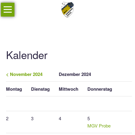
Navigation
Home
überspringen
Termine
Kalender
alle
Kalender
Termine
Aktuelles
< November 2024
Dezember 2024
Vereinsgeschichte
Mo
ntag
Di
enstag
Mi
ttwoch
Do
nnerstag
Über
uns
Projektchor
2
3
4
5
Presse
MGV Probe